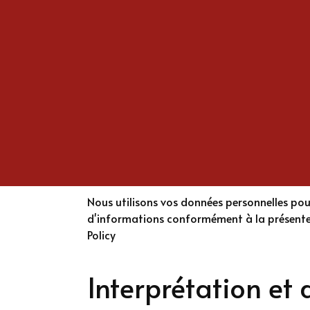
Retour à la page d'accueil
Politique de Confi
Dernière mise à jour : 02 mai 2023
Cette politique de confidentialité décrit nos
utilisez notre service et vous informe sur vo
Nous utilisons vos données personnelles pour f
d'informations conformément à la présente Po
Policy
Interprétation et 