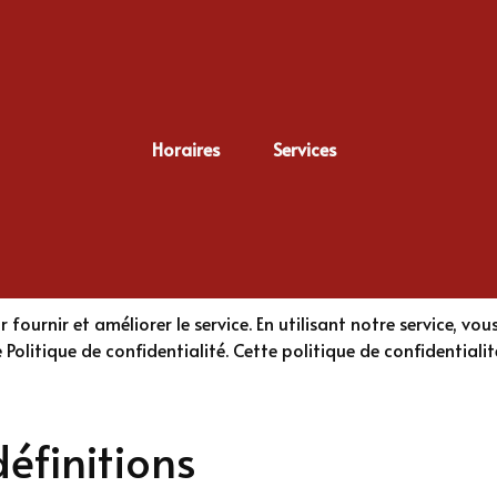
dentialité
Horaires
Services
 politiques et procédures sur la collecte, l'utilisation et la d
s droits en matière de confidentialité et sur la manière dont la
ournir et améliorer le service. En utilisant notre service, vous 
litique de confidentialité. Cette politique de confidentialité
définitions