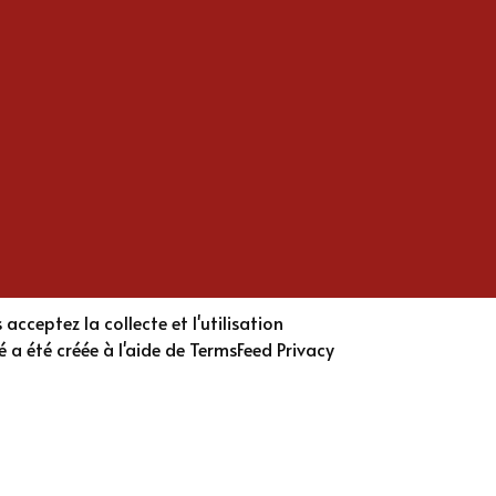
ivulgation de vos informations lorsque vous
 loi vous protège.
acceptez la collecte et l'utilisation
 a été créée à l'aide de TermsFeed Privacy