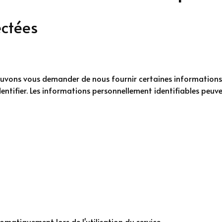
ectées
s pouvons vous demander de nous fournir certaines information
entifier. Les informations personnellement identifiables peuvent
omatiquement lors de l'utilisation du service.