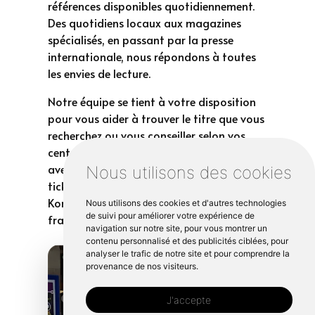
références disponibles quotidiennement.
Des quotidiens locaux aux magazines
spécialisés, en passant par la presse
internationale, nous répondons à toutes
les envies de lecture.
Notre équipe se tient à votre disposition
pour vous aider à trouver le titre que vous
recherchez ou vous conseiller selon vos
centres d'intérêt. Complétez votre visite
avec nos services de proximité : vente de
Nous utilisons des cookies
tickets de transport, recharge de cartes
Korrigo, carterie variée et boissons
Nous utilisons des cookies et d'autres technologies
de suivi pour améliorer votre expérience de
fraîches à emporter.
navigation sur notre site, pour vous montrer un
contenu personnalisé et des publicités ciblées, pour
analyser le trafic de notre site et pour comprendre la
provenance de nos visiteurs.
J'accepte